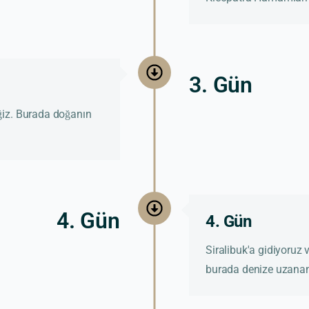
3. Gün
ğiz. Burada doğanın
4. Gün
4. Gün
Siralibuk'a gidiyoruz
burada denize uzanan a