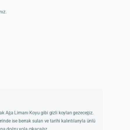
mız.
ak Ağa Limanı Koyu gibi gizli koyları gezeceğiz.
inde ise berrak suları ve tarihi kalıntılarıyla ünlü
na doğru yola çıkacağız.