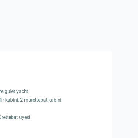
re gulet yacht
fir kabini, 2 mürettebat kabini
ürettebat üyesi