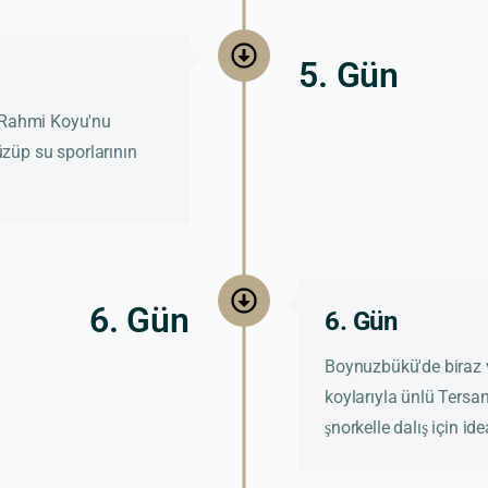
5. Gün
i Rahmi Koyu'nu
züp su sporlarının
6. Gün
6. Gün
Boynuzbükü'de biraz va
koylarıyla ünlü Tersa
şnorkelle dalış için idea