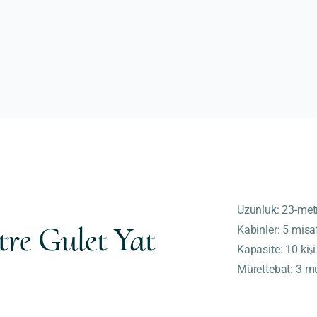
Uzunluk
: 23-met
tre Gulet Yat
Kabinler
: 5 misa
Kapasite
: 10 kişi
Mürettebat
: 3 m